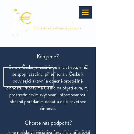
eurovcesku
.
eu
Připravíme Česko na přijetí eura
Kdo jsme?
Euro v Česku je nezávislou iniciativou, v níž
se spojili zastánci přijetí eura v Česku k
související aktivní a obecně prospěšné
činnosti. Připravíme Česko na přijetí eura, mj.
prostřednictvím zvyšování informovanosti
občanů pořádáním debat a další osvětové
činnosti.
Chcete nás podpořit?
Jsme nezisková iniciativa fungující z příspěvků