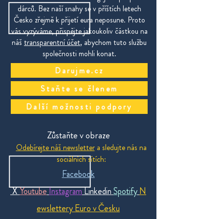
dárců. Bez naší snahy se v příštích letech
Česko zřejmě k přijetí eura neposune. Proto
vás vyzýváme, přispějte jakoukoliv částkou na
náš
transparentní účet
, abychom tuto službu
společnosti mohli konat.
Darujme.cz
Staňte se členem
Další možnosti podpory
Zůstaňte v obraze
Odebírejte náš newsletter
a sledujte nás na
sociálních sítích:
Facebook
X
Youtube
Instagram
Linkedin
Spotify
N
ewslettery Euro v Česku