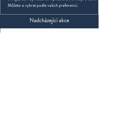
Můžete si vybrat podle vašich preferencí.
Nadcházející akce
Momentálně nemáte žádné
události
Kontaktujte nás
Veškeré náměty, připomínky nebo zájem o
partnerství či jinou formu spolupráce jsou
vítány a můžete nás kontaktovat na emailové
adrese:
info@eurovcesku.eu