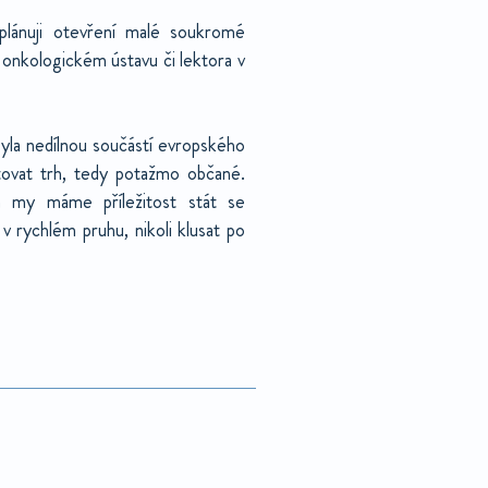
plánuji otevření malé soukromé
onkologickém ústavu či lektora v
byla nedílnou součástí evropského
tovat trh, tedy potažmo občané.
a my máme příležitost stát se
 v rychlém pruhu, nikoli klusat po