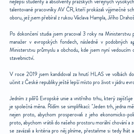
nejlepší studenty a absolventy pražských veřejných vysokýc
talentované pracovníky AV ČR, kteří prokázali výjimečné sch
oboru, jež jsem přebíral z rukou Václava Hampla, Jiřího Draho
Po dokončení studia jsem pracoval 3 roky na Ministerstvu p
manažer v evropských fondech, následně v podobných a
Ministerstvu průmyslu a obchodu, kde jsem nyní vedoucím o
stavebnictví.
V roce 2019 jsem kandidoval za hnutí HLAS ve volbách do
učinit z České republiky ještě lepší místo pro život v jádru ev
Jedním z pilířů Evropské unie a vnitřního trhu, který zajišťu
je společná měna. Řídím se simplifikací: "Jeden trh, jedna m
nejen proto, abychom prosperovali z jeho ekonomicko-poli
proto, abychom vrátili do našeho prostoru morální chování a z
se zavázali a kritéria pro něj plníme, přestaňme si tedy lhát