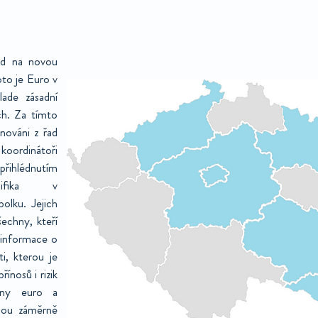
od na novou
to je Euro v
ade zásadní
ch. Za tímto
nováni z řad
koordinátoři
přihlédnutím
ifika v
olku. Jejich
echny, kteří
 informace o
i, kterou je
ínosů i rizik
ěny euro a
jsou záměrně