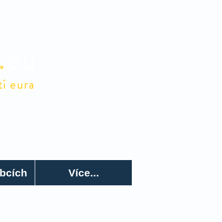
.
eu
tí eura
lidé
E-shop
Pro členy
bcích
Více...