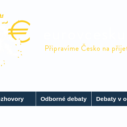
eurovcesku
Připravíme Česko na přije
Odborné debaty
Debaty v obcích
Euro
Naši 
zhovory
Odborné debaty
Debaty v o