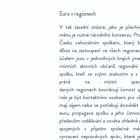
Euro v regionech
V tak zásadní otázce, jako je přech
měnu je nutné národního konsenzu. Pro
Česku celostátním spolkem, který kl
důraz na zastoupení ve všech regione
účelem jsou v jednotlivých krajích jme
místních aktivních občanů regionální 
spolku, kteří se svými znalostmi a s 
právě na místní spec
daných regionech koordinují činnost sp
role je být kontaktními osobami pro vš
mají zájem nebo se potřebují dozvědět
euru, propagace spolku a jeho činnost
především vzdělávání a osvěta ohledně př
spojených s přijetím společné m
vyvracení nepravdivých zpráv, které 