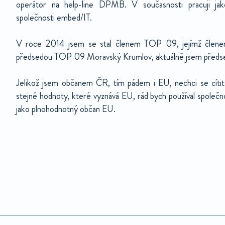
operátor na help-line DPMB. V současnosti pracuji jak
společnosti embed/IT.
V roce 2014 jsem se stal členem TOP 09, jejímž členem
předsedou TOP 09 Moravský Krumlov, aktuálně jsem předs
Jelikož jsem občanem ČR, tím pádem i EU, nechci se cítit
stejné hodnoty, které vyznává EU, rád bych používal společn
jako plnohodnotný občan EU.