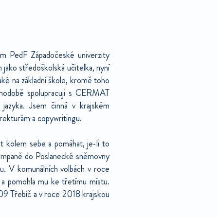
sem PedF Západočeské univerzity
 jako středoškolská učitelka, nyní
aké na základní škole, kromě toho
ouhodobě spolupracuji s CERMAT
 jazyka. Jsem činná v krajském
rekturám a copywritingu.
ět kolem sebe a pomáhat, je-li to
 kampaně do Poslanecké sněmovny
u. V komunálních volbách v roce
 pomohla mu ke třetímu místu.
09 Třebíč a v roce 2018 krajskou