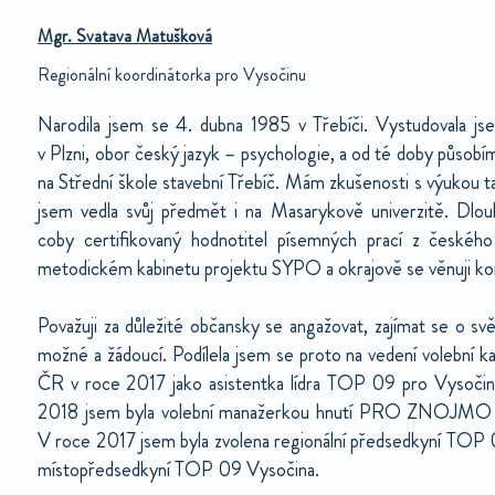
Mgr. Svatava Matušková
Regionální koordinátorka pro Vysočinu
Narodila jsem se 4. dubna 1985 v Třebíči. Vystudovala j
v Plzni, obor český jazyk – psychologie, a od té doby působím
na Střední škole stavební Třebíč. Mám zkušenosti s výukou t
jsem vedla svůj předmět i na Masarykově univerzitě. Dl
coby certifikovaný hodnotitel písemných prací z českého
metodickém kabinetu projektu SYPO a okrajově se věnuji ko
Považuji za důležité občansky se angažovat, zajímat se o sv
možné a žádoucí. Podílela jsem se proto na vedení volební
ČR v roce 2017 jako asistentka lídra TOP 09 pro Vysočin
2018 jsem byla volební manažerkou hnutí PRO ZNOJMO a
V roce 2017 jsem byla zvolena regionální předsedkyní TOP 
místopředsedkyní TOP 09 Vysočina.