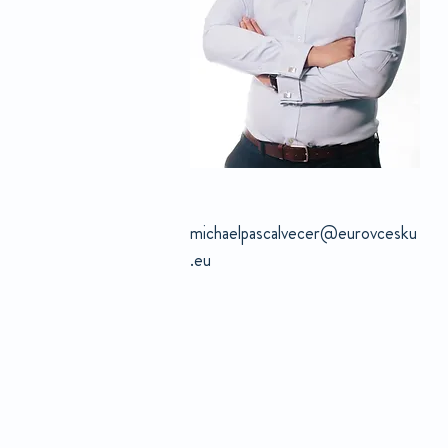
michaelpascalvecer@eurovcesku
.eu