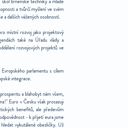
h škol brněnské techniky a mladé
opnosti a tvůrčí myšlení ve svém
še a dalších vážených osobností.
ro místní rozvoj jako projektový
gendách také na Úřadu vlády a
ddělení rozvojových projektů ve
 Evropského parlamentu s cílem
ropské integrace.
je prosperitu a blahobyt nám všem,
ěna!" Euro v Česku však prosazuji
tických benefitů, ale především
odpovědnost - k přijetí eura jsme
 a hledat vykutálené obezličky. Už