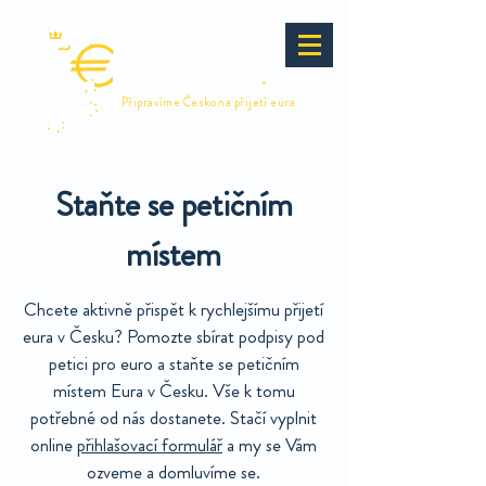
eurovcesku
.
eu
Připravíme Česko na přijetí eura
Staňte se petičním
místem
Chcete aktivně přispět k rychlejšímu přijetí
eura v Česku? Pomozte sbírat podpisy pod
petici pro euro a staňte se petičním
místem Eura v Česku. Vše k tomu
potřebné od nás dostanete. Stačí vyplnit
online
přihlašovací formulář
a my se Vám
ozveme a domluvíme se.