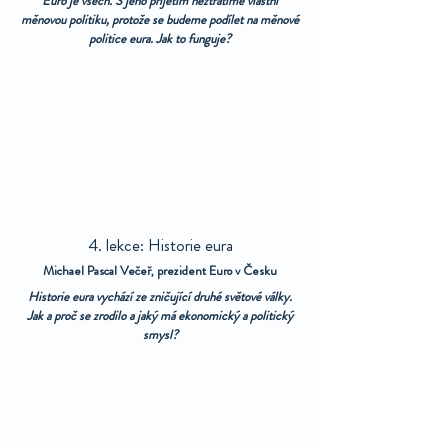
Euro je všech. S jeho přijetím neztratíme vlastní
měnovou politiku, protože se budeme podílet na měnové
politice eura. Jak to funguje?
4. lekce: Historie eura
Michael Pascal Večeř, prezident Euro v Česku
Historie eura vychází ze zničující druhé světové války.
Jak a proč se zrodilo a jaký má ekonomický a politický
smysl?