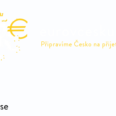
eurovcesku
Připravíme Česko na přije
Odborné debaty
Debaty v obcích
Euro
Naši 
se