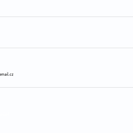
mail.cz
Večeř