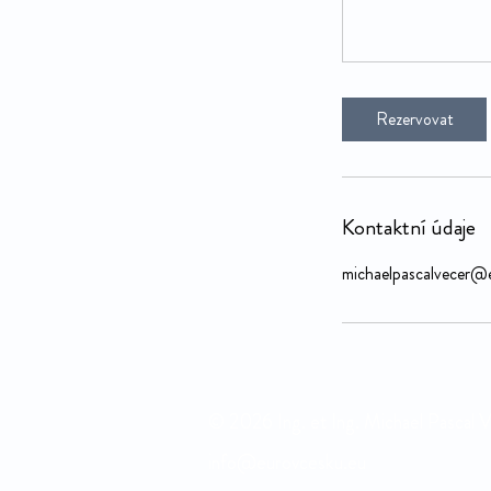
Rezervovat
Kontaktní údaje
michaelpascalvecer@e
© 2026 Ing. et Ing. Michael Pascal 
info@eurovcesku.eu