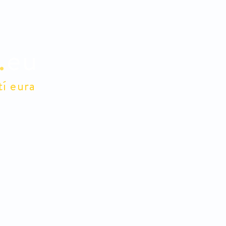
.
eu
tí eura
lidé
E-shop
Pro členy