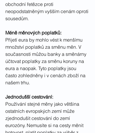
obchodní řetězce proti 
neopodstatněným vyšším cenám oproti 
sousedům.
Méně měnových poplatků:
Přijetí eura by mohlo vést k menšímu 
množství poplatků za směnu měn. V 
současnosti můžou banky a směnárny 
účtovat poplatky za směnu koruny na 
eura a naopak. Tyto poplatky jsou 
často zohledněny i v cenách zboží na 
našem trhu.
Jednodušší cestování:
Používání stejné měny jako většina 
ostatních evropských zemí může 
zjednodušit cestování do zemí 
eurozóny. Nemusíte si na cesty měnit 
hotovost, platit poplatky za výběr z 