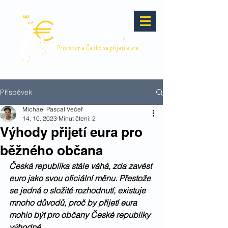
eurovcesku
.
eu
Připravíme Česko na přijetí eura
Příspěvek
Michael Pascal Večeř
14. 10. 2023
Minut čtení: 2
Výhody přijetí eura pro
běžného občana
Česká republika stále váhá, zda zavést 
euro jako svou oficiální měnu. Přestože 
se jedná o složité rozhodnutí, existuje 
mnoho důvodů, proč by přijetí eura 
mohlo být pro občany České republiky 
výhodné. 