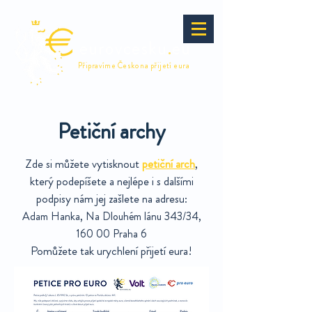
eurovcesku
.
eu
Připravíme Česko na přijetí eura
Petiční archy
Zde si můžete vytisknout
petiční arch
,
který podepíšete a nejlépe i s dalšími
podpisy nám jej zašlete na adresu:
Adam Hanka, Na Dlouhém lánu 343/34,
160 00 Praha 6
Pomůžete tak urychlení přijetí eura!