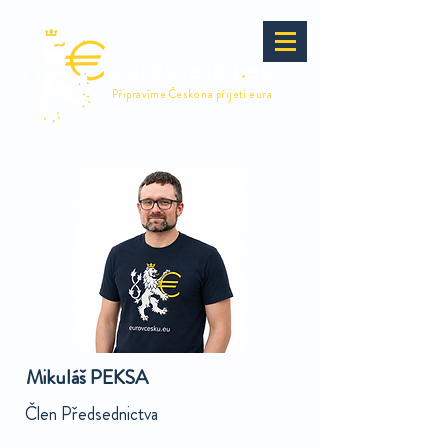
eurovcesku
.
eu
Připravíme Česko na přijetí eura
Mikuláš PEKSA
Člen Předsednictva