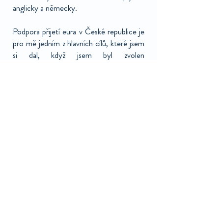
anglicky a německy.
Podpora přijetí eura v České republice je
pro mě jedním z hlavních cílů, které jsem
si dal, když jsem byl zvolen
europoslancem. Současná eurozóna je
díky své síle místo, kde se utváří
hospodářská politika Evropy. Nemůžeme
přijmout situaci, kdy se rozhoduje o nás
bez nás. Myslím si, že v současné fázi je
potřeba především vést osvětovou
kampaň, která přesvědčí Čechy, že euro
nás kvalitativně posune dopředu a zařadí
do vyspělé a moderní Evropy bez
vnitřních hranic. Proto jsem velmi rád, že
mohu být součástí iniciativy Euro v
Česku, který v tomto poli odvádí
výbornou práci. Já za sebe mohu slíbit, že