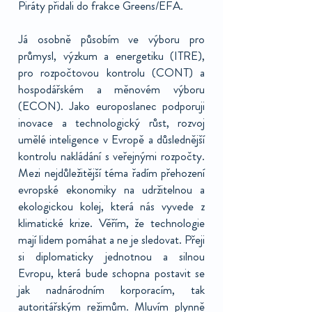
Piráty přidali do frakce Greens/EFA.
Já osobně působím ve výboru pro
průmysl, výzkum a energetiku (ITRE),
pro rozpočtovou kontrolu (CONT) a
hospodářském a měnovém výboru
(ECON). Jako europoslanec podporuji
inovace a technologický růst, rozvoj
umělé inteligence v Evropě a důslednější
kontrolu nakládání s veřejnými rozpočty.
Mezi nejdůležitější téma řadím přehození
evropské ekonomiky na udržitelnou a
ekologickou kolej, která nás vyvede z
klimatické krize. Věřím, že technologie
mají lidem pomáhat a ne je sledovat. Přeji
si diplomaticky jednotnou a silnou
Evropu, která bude schopna postavit se
jak nadnárodním korporacím, tak
autoritářským režimům. Mluvím plynně