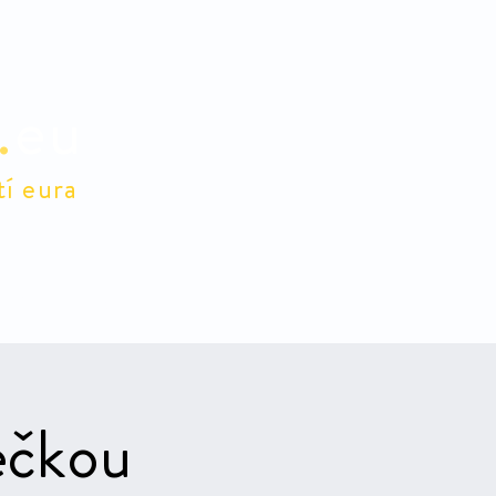
.
eu
tí eura
lidé
E-shop
Pro členy
ečkou