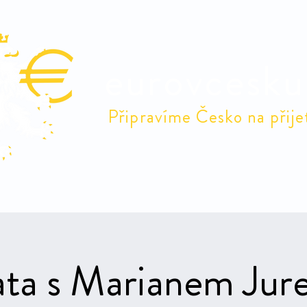
eurovcesku
Připravíme Česko na přije
Odborné debaty
Debaty v obcích
Euro
Naši 
ta s Marianem Jur