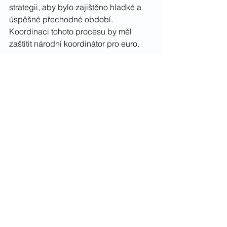
strategii, aby bylo zajištěno hladké a 
úspěšné přechodné období. 
Koordinaci tohoto procesu by měl 
zaštítit národní koordinátor pro euro.
Přestože proces přijetí eura přinese 
výzvy, jeho výhody pro občany České 
republiky jsou značné. Eliminace 
potřeby směny měn zjednoduší 
cestování a obchodování v rámci 
eurozóny, což sníží náklady, ceny a 
usnadní finanční transakce. Zavedení 
eura také posílí hospodářskou stabilitu, 
otevře nové obchodní příležitosti a 
přinese vyhlídky na nižší úrokové 
sazby, což občanům zlevní přístup k 
bydlení a firmám fungování. Důležitým 
prvkem bude i větší ochrana úspor 
před výkyvy a spekulativními útoky na 