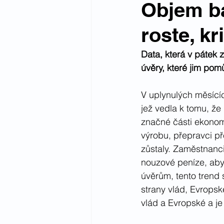
Objem b
roste, kr
Data, která v pátek 
úvěry, které jim pom
V uplynulých měsící
jež vedla k tomu, že
značné části ekonomi
výrobu, přepravci pře
zůstaly. Zaměstnanci 
nouzové peníze, aby 
úvěrům, tento trend
strany vlád, Evropsk
vlád a Evropské a je