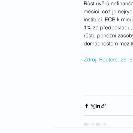
Růst úvěrů nefinanč
měsíci, což je nejryc
institucí. ECB k min
1% za předpokladu, 
růstu peněžní zásoby
domácnostem mezití
Zdroj: 
Reuters
, 26. 