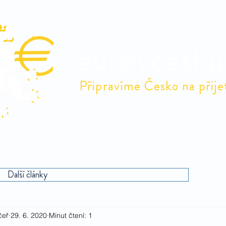
eurovcesku
Připravíme Česko na přije
Odborné debaty
Debaty v obcích
Euro
Naši 
Další články
čeř
29. 6. 2020
Minut čtení: 1