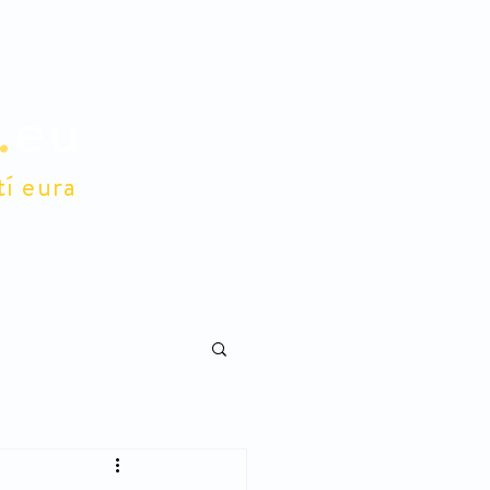
.
eu
tí eura
lidé
E-shop
Pro členy