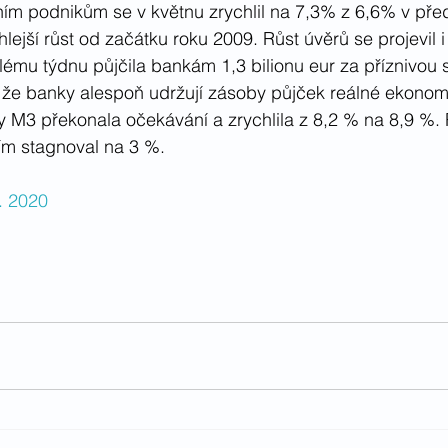
ním podnikům se v květnu zrychlil na 7,3% z 6,6% v př
hlejší růst od začátku roku 2009. Růst úvěrů se projevil i
ulému týdnu půjčila bankám 1,3 bilionu eur za příznivou
že banky alespoň udržují zásoby půjček reálné ekonomi
 M3 překonala očekávání a zrychlila z 8,2 % na 8,9 %. 
m stagnoval na 3 %.
6. 2020