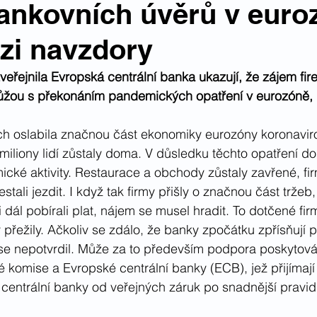
ankovních úvěrů v euro
izi navzdory
zveřejnila Evropská centrální banka ukazují, že zájem fi
ůžou s překonáním pandemických opatření v eurozóně, ro
ch oslabila značnou část ekonomiky eurozóny koronaviro
 miliony lidí zůstaly doma. V důsledku těchto opatření do
cké aktivity. Restaurace a obchody zůstaly zavřené, fir
stali jezdit. I když tak firmy přišly o značnou část tržeb,
dál pobírali plat, nájem se musel hradit. To dotčené firm
přežily. Ačkoliv se zdálo, že banky zpočátku zpřísňují p
 se nepotvrdil. Může za to především podpora poskytová
é komise a Evropské centrální banky (ECB), jež přijímají
 centrální banky od veřejných záruk po snadnější pravidl