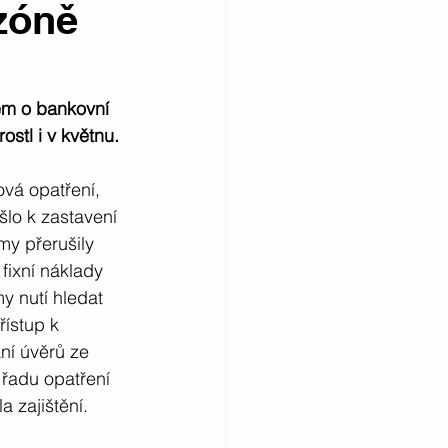
zóně
rem o bankovní 
stl i v květnu.
vá opatření, 
šlo k zastavení 
my přerušily 
 fixní náklady 
y nutí hledat 
řístup k 
ní úvěrů ze 
 řadu opatření 
a zajištění.