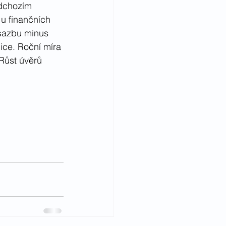
edchozím 
 u finančních 
 sazbu minus 
ce. Roční míra 
Růst úvěrů 