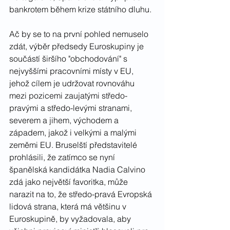
bankrotem během krize státního dluhu.
Ač by se to na první pohled nemuselo 
zdát, výběr předsedy Euroskupiny je 
součástí širšího "obchodování" s 
nejvyššími pracovními místy v EU, 
jehož cílem je udržovat rovnováhu 
mezi pozicemi zaujatými středo-
pravými a středo-levými stranami, 
severem a jihem, východem a 
západem, jakož i velkými a malými 
zeměmi EU. Bruselští představitelé 
prohlásili, že zatímco se nyní 
španělská kandidátka Nadia Calvino 
zdá jako největší favoritka, může 
narazit na to, že středo-pravá Evropská 
lidová strana, která má většinu v 
Euroskupině, by vyžadovala, aby 