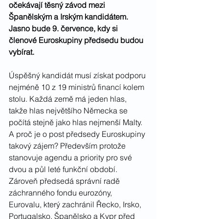
očekávají těsný závod mezi 
Španělským a Irským kandidátem. 
Jasno bude 9. července, kdy si 
členové Euroskupiny předsedu budou 
vybírat.
Úspěšný kandidát musí získat podporu 
nejméně 10 z 19 ministrů financí kolem 
stolu. Každá země má jeden hlas, 
takže hlas největšího Německa se 
počítá stejně jako hlas nejmenší Malty. 
A p
roč je o post předsedy Euroskupiny 
takový zájem? Především protože 
stanovuje agendu a priority pro své 
dvou a půl leté funkční období. 
Zároveň předsedá správní radě 
záchranného fondu eurozóny, 
Eurovalu, který zachránil Řecko, Irsko, 
Portugalsko, Španělsko a Kypr před 