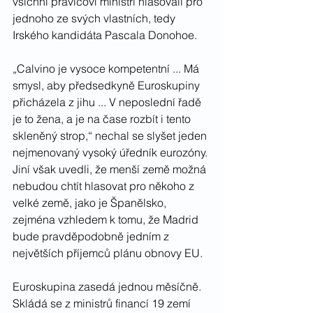
všichni pravicoví ministři hlasovali pro 
jednoho ze svých vlastních, tedy 
Irského kandidáta Pascala Donohoe.
„Calvino je vysoce kompetentní ... Má 
smysl, aby předsedkyně Euroskupiny 
přicházela z jihu ... V neposlední řadě 
je to žena, a je na čase rozbít i tento 
skleněný strop,“ nechal se slyšet jeden 
nejmenovaný vysoký úředník eurozóny. 
Jiní však uvedli, že menší země možná 
nebudou chtít hlasovat pro někoho z 
velké země, jako je Španělsko, 
zejména vzhledem k tomu, že Madrid 
bude pravděpodobně jedním z 
největších příjemců plánu obnovy EU.
Euroskupina zasedá jednou měsíčně. 
Skládá se z ministrů financí 19 zemí 