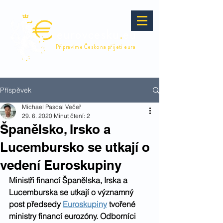
eurovcesku
.
eu
Připravíme Česko na přijetí eura
Příspěvek
Michael Pascal Večeř
29. 6. 2020
Minut čtení: 2
Španělsko, Irsko a
Lucembursko se utkají o
vedení Euroskupiny
Ministři financí Španělska, Irska a 
Lucemburska se utkají o významný 
post předsedy 
Euroskupiny
 tvořené 
ministry financí eurozóny. Odborníci 