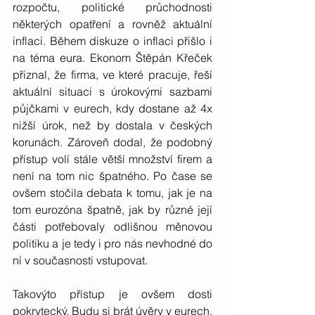
rozpočtu, politické průchodnosti 
některých opatření a rovněž aktuální 
inflaci. Během diskuze o inflaci přišlo i 
na téma eura. Ekonom Štěpán Křeček 
přiznal, že firma, ve které pracuje, řeší 
aktuální situaci s úrokovými sazbami 
půjčkami v eurech, kdy dostane až 4x 
nižší úrok, než by dostala v českých 
korunách. Zároveň dodal, že podobný 
přístup volí stále větší množství firem a 
není na tom nic špatného. Po čase se 
ovšem stočila debata k tomu, jak je na 
tom eurozóna špatně, jak by různé její 
části potřebovaly odlišnou měnovou 
politiku a je tedy i pro nás nevhodné do 
ní v současnosti vstupovat.
Takovýto přístup je ovšem dosti 
pokrytecký. Budu si brát úvěry v eurech, 