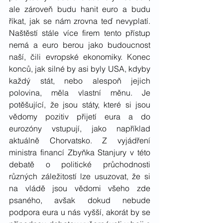
ale zároveň budu hanit euro a budu 
říkat, jak se nám zrovna teď nevyplatí. 
Naštěstí stále více firem tento přístup 
nemá a euro berou jako budoucnost 
naší, čili evropské ekonomiky. Konec 
konců, jak silné by asi byly USA, kdyby 
každý stát, nebo alespoň jejich 
polovina, měla vlastní měnu. Je 
potěšující, že jsou státy, které si jsou 
vědomy pozitiv přijetí eura a do 
eurozóny vstupují, jako například 
aktuálně Chorvatsko. Z vyjádření 
ministra financí Zbyňka Stanjury v této 
debatě o politické průchodnosti 
různých záležitostí lze usuzovat, že si 
na vládě jsou vědomi všeho zde 
psaného, avšak dokud nebude 
podpora eura u nás vyšší, akorát by se 