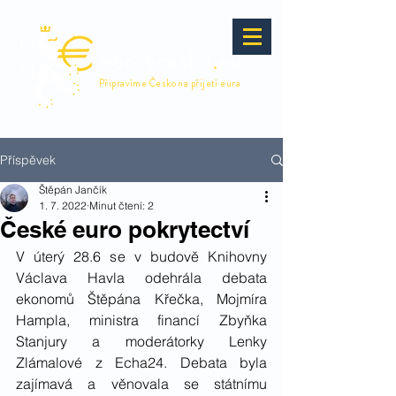
eurovcesku
.
eu
Připravíme Česko na přijetí eura
Příspěvek
Štěpán Jančík
1. 7. 2022
Minut čtení: 2
České euro pokrytectví
V úterý 28.6 se v budově Knihovny 
Václava Havla odehrála debata 
ekonomů Štěpána Křečka, Mojmíra 
Hampla, ministra financí Zbyňka 
Stanjury a moderátorky Lenky 
Zlámalové z Echa24. Debata byla 
zajímavá a věnovala se státnímu 